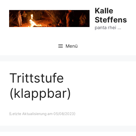
Zum
Kalle
Inhalt
Steffens
springen
panta rhei …
Menü
Trittstufe
(klappbar)
{Letzte Aktualisierung am 05/08/2023
}